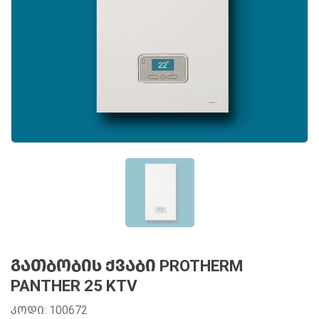
ᲒᲐᲗᲑᲝᲑᲘᲡ ᲥᲕᲐᲑᲘ PROTHERM
PANTHER 25 KTV
ᲙᲝᲓᲘ: 100672