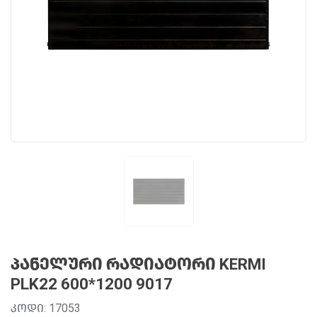
ᲞᲐᲜᲔᲚᲣᲠᲘ ᲠᲐᲓᲘᲐᲢᲝᲠᲘ KERMI
PLK22 600*1200 9017
ᲙᲝᲓᲘ: 17053