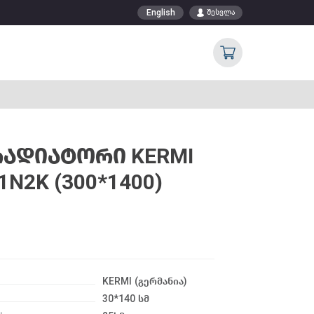
English
შესვლა
ᲠᲐᲓᲘᲐᲢᲝᲠᲘ KERMI
1N2K (300*1400)
KERMI (გერმანია)
30*140 სმ