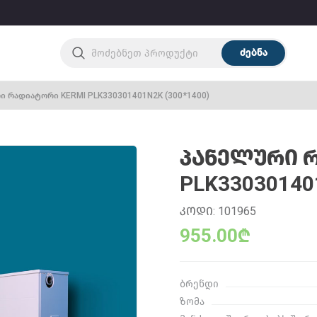
ძებნა
ი რადიატორი KERMI PLK330301401N2K (300*1400)
ᲞᲐᲜᲔᲚᲣᲠᲘ 
PLK33030140
ᲙᲝᲓᲘ: 101965
955.00₾
ბრენდი
ზომა